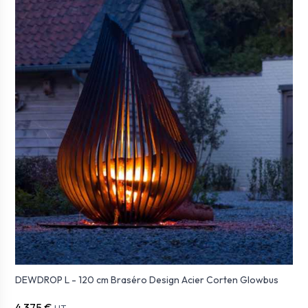
DEWDROP L - 120 cm Braséro Design Acier Corten Glowbus
4 375 €