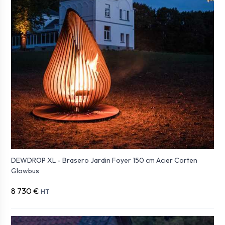
DEWDROP XL - Brasero Jardin Foyer 150 cm Acier Corten
Glowbus
8 730 €
HT