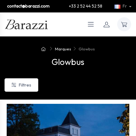
contact@barazzi.com
+33 2 52 44 52 58
Fr
Marques
Glowbus
Glowbus
Filtres