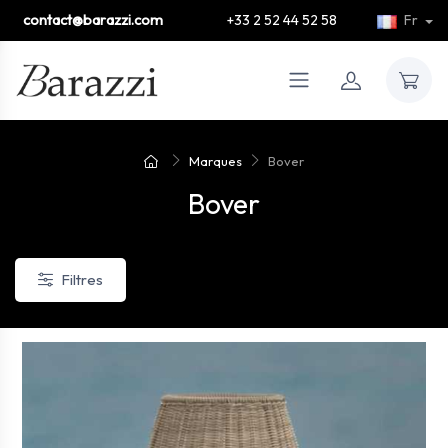
contact@barazzi.com
+33 2 52 44 52 58
Fr
Marques
Bover
Bover
Filtres