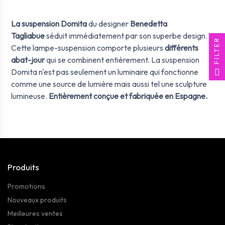
La suspension Domita
du designer
Benedetta
Tagliabue
s
éduit
imm
édiatement par son superbe design.
FILTER
Cette lampe-suspension comporte plusieurs
différents
abat-jour
qui se combinent enti
è
rement. La suspension
Domita n'est pas seulement un luminaire qui fonctionne
comme une source de lumi
è
re mais aussi tel une sculpture
lumineuse
.
Enti
è
rement conçue et fabriquée en Espagne.
Produits
Promotions
Nouveaux produits
Meilleures ventes