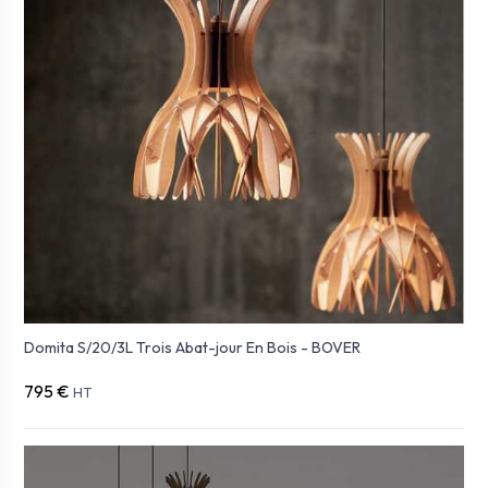
Domita S/20/3L Trois Abat-jour En Bois - BOVER
795 €
HT