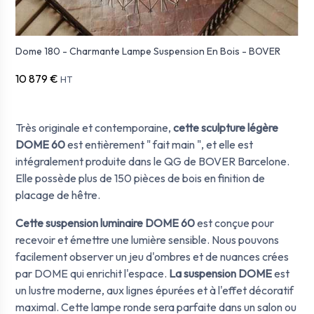
Dome 180 - Charmante Lampe Suspension En Bois - BOVER
10 879 €
HT
Tr
è
s originale et contemporaine,
cette sculpture lé
g
è
re
DOME 60
est enti
è
rement " fait main ",
et elle
est
intégralement produite dans le QG de BOVER Barcelone.
Elle poss
è
de plus de 150 pi
è
ces de bois en finition de
placage de h
ê
tre.
Cette suspension luminaire DOME 60
est conçue pour
recevoir et émettre une lumi
è
re sensible. Nous pouvons
facilement observer un jeu d'ombres et de nuances crées
par DOME qui enrichit l'espace.
La suspension
DOME
est
un lustre moderne, aux lignes épurées et à l'effet décoratif
maximal. Cette lampe ronde sera parfaite dans un salon ou