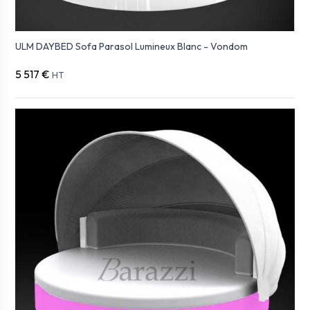
ULM DAYBED Sofa Parasol Lumineux Blanc - Vondom
5 517 €
HT