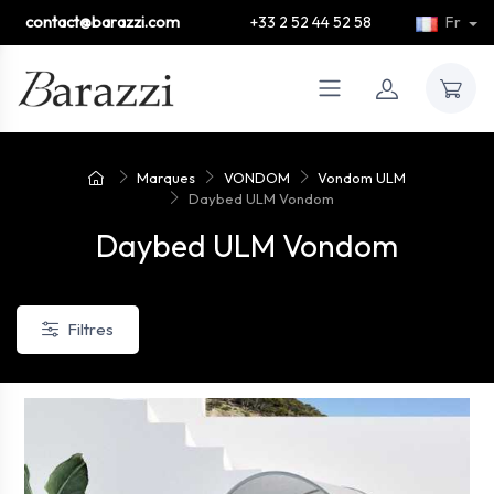
contact@barazzi.com
+33 2 52 44 52 58
Fr
Marques
VONDOM
Vondom ULM
Daybed ULM Vondom
Daybed ULM Vondom
Filtres