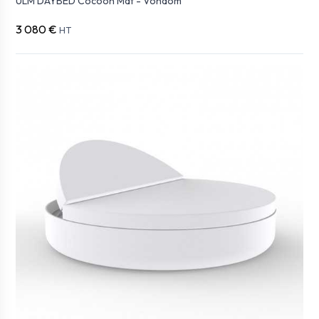
ULM DAYBED Cocoon Mat - Vondom
3 080 €
HT