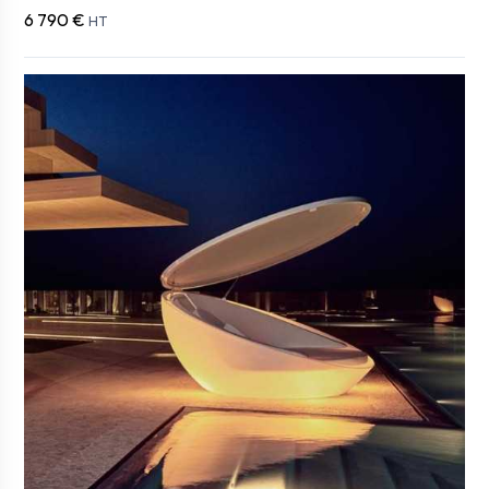
6 790 €
HT