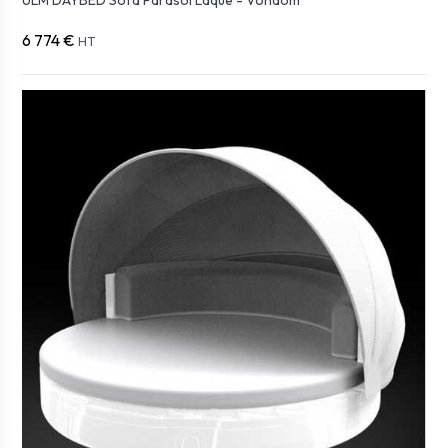
6 774 €
HT