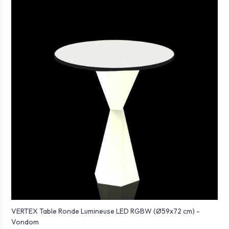
VERTEX Table Ronde Lumineuse LED RGBW (Ø59x72 cm) -
Vondom