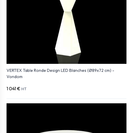
VERTEX Table Ronde Design LED Blanches (Ø89x72 cm) -
Vondom
1 041 €
HT