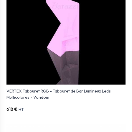
VERTEX Tabouret RGB - Tabouret de Bar Lumineux Leds
Multicolores - Vondom
618 €
HT