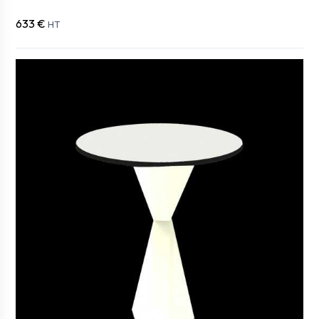
633 €
HT