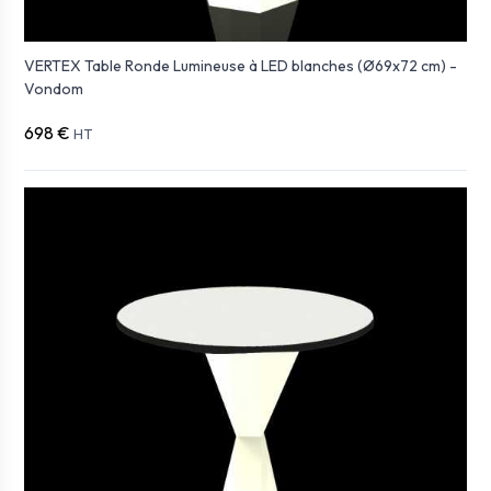
VERTEX Table Ronde Lumineuse à LED blanches (Ø69x72 cm) -
Vondom
698 €
HT