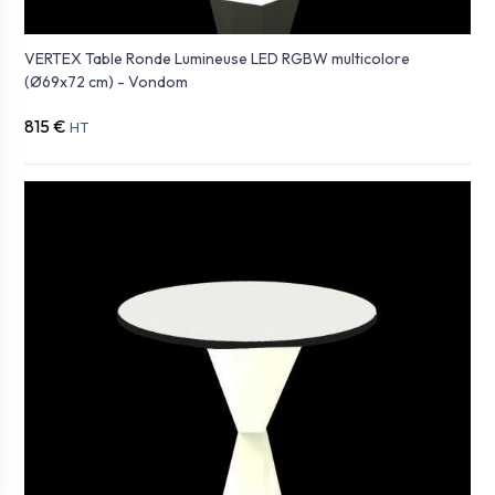
VERTEX Table Ronde Lumineuse LED RGBW multicolore
(Ø69x72 cm) - Vondom
815 €
HT