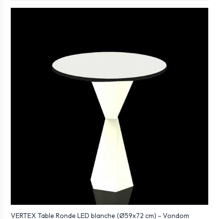
VERTEX Table Ronde LED blanche (Ø59x72 cm) - Vondom