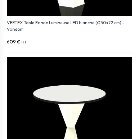
VERTEX Table Ronde Lumineuse LED blanche (Ø50x72 cm) -
Vondom
609 €
HT