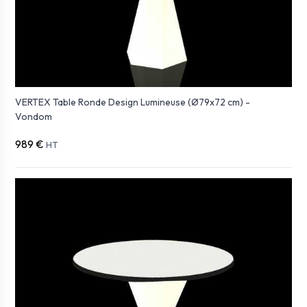
VERTEX Table Ronde Design Lumineuse (Ø79x72 cm) -
Vondom
989 €
HT