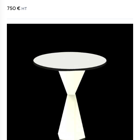
750 €
HT