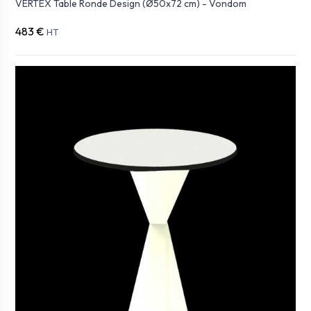
VERTEX Table Ronde Design (Ø50x72 cm) - Vondom
483 €
HT