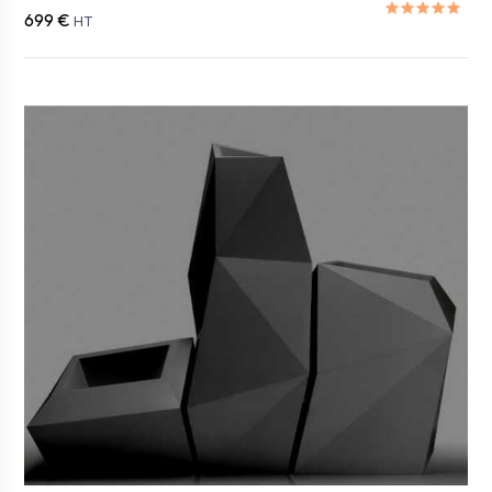
699 €
HT