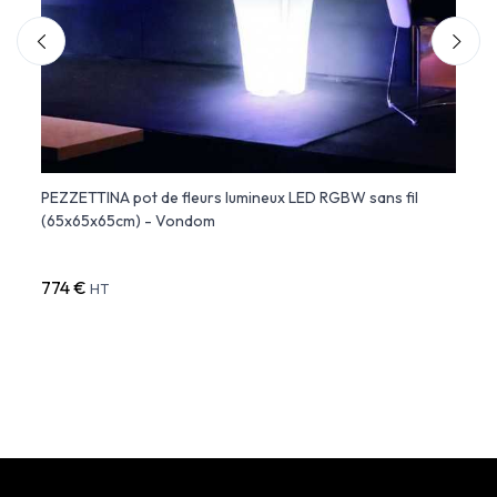
io
PEZZETTINA pot de fleurs lumineux LED RGBW sans fil
Flask
(65x65x65cm) - Vondom
(Ø55
774 €
518 
HT