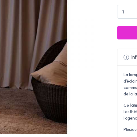
Inf
La
lam
d'écla
commut
de la l
Ce
lam
l'esth
l'agen
Plusie