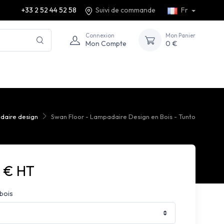
+33 2 52 44 52 58
Suivi de commande
Fr
Connexion
Mon Panier
Mon Compte
0 €
daire design
Swan Floor - Lampadaire Design en Bois - Tunto
0 € HT
bois