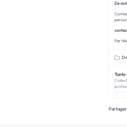
De mult
Contac
person
contac
Par té
Do
Tunto 
Collec
profes
Partager 