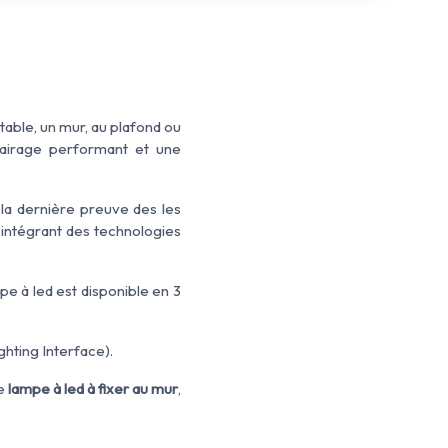
table, un mur, au plafond ou
lairage performant et une
 la dernière preuve des les
intégrant des technologies
pe à led est disponible en 3
ghting Interface).
te
lampe à led à fixer au mur
,