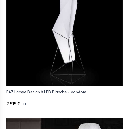
FAZ Lampe Design à LED Blanche - Vondom
2 515 €
HT