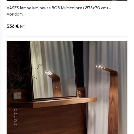
VASES lampe lumineuse RGB Multicolore (Ø38x70 cm) -
Vondom
536 €
HT