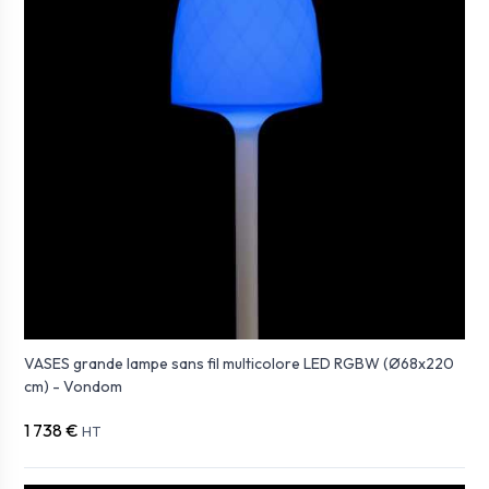
VASES grande lampe sans fil multicolore LED RGBW (Ø68x220
cm) - Vondom
1 738 €
HT