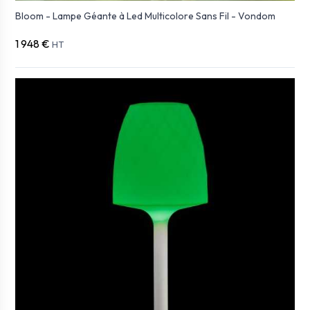
Bloom - Lampe Géante à Led Multicolore Sans Fil - Vondom
1 948 €
HT