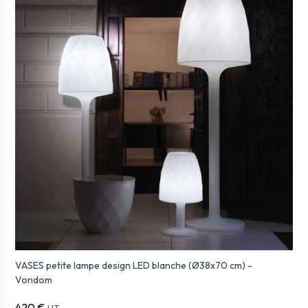
VASES petite lampe design LED blanche (Ø38x70 cm) -
Vondom
420 €