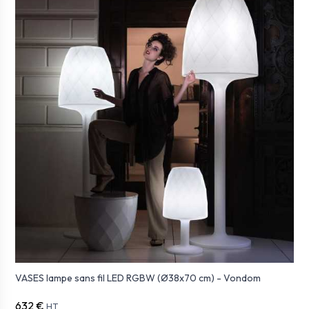
VASES lampe sans fil LED RGBW (Ø38x70 cm) - Vondom
632 €
HT