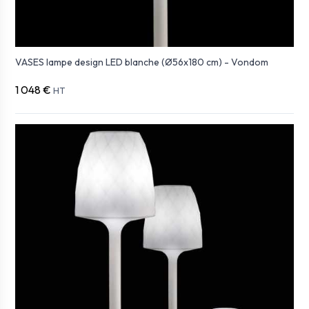
VASES lampe design LED blanche (Ø56x180 cm) - Vondom
1 048 €
HT