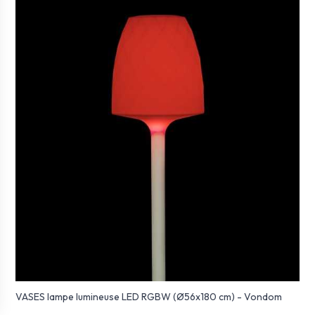
VASES lampe lumineuse LED RGBW (Ø56x180 cm) - Vondom