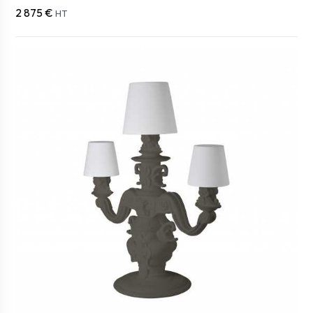
2 875 €
HT