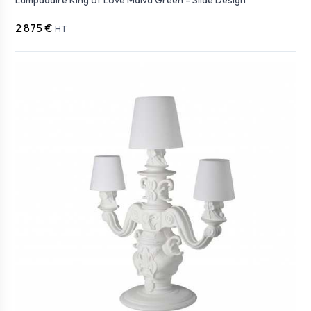
Lampadaire King of Love Malva Green - Slide Design
2 875 €
HT