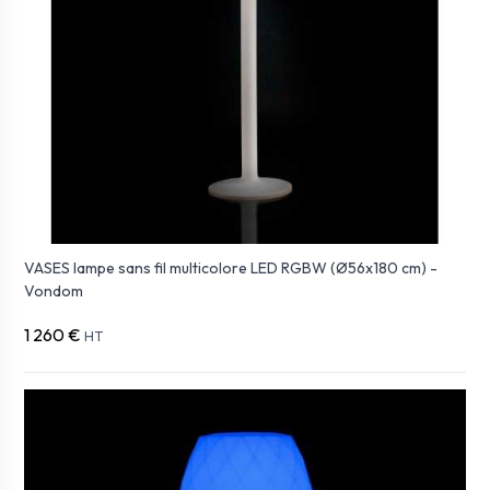
VASES lampe sans fil multicolore LED RGBW (Ø56x180 cm) -
Vondom
1 260 €
HT