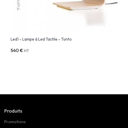
Led1 - Lampe à Led Tactile - Tunto
Swan 
540 €
730 
HT
Produits
Promotions