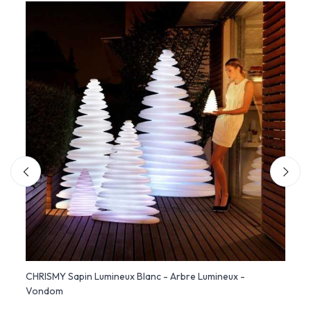
OM
CHRISMY Sapin Lumineux Blanc - Arbre Lumineux -
Flask
Vondom
(Ø36x