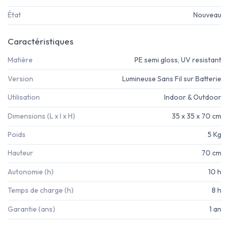
État
Nouveau
Caractéristiques
Matière
PE semi gloss, UV resistant
Version
Lumineuse Sans Fil sur Batterie
Utilisation
Indoor & Outdoor
Dimensions (L x l x H)
35 x 35 x 70 cm
Poids
5 Kg
Hauteur
70 cm
Autonomie (h)
10 h
Temps de charge (h)
8 h
Garantie (ans)
1 an