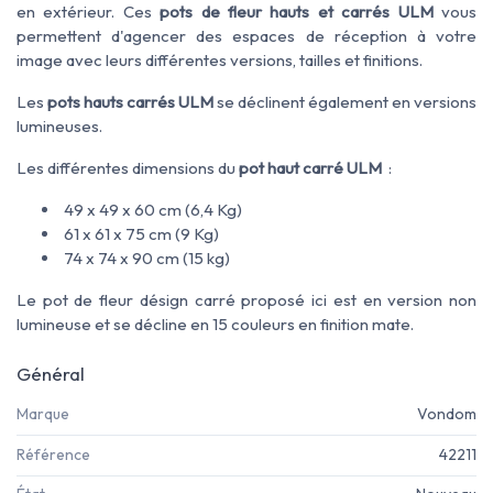
en extérieur
. Ces
pots de fleur hauts et carrés ULM
vous
permettent d'agencer
des espaces de réception à votre
image
avec leurs
différentes versions
, tailles
et finitions
.
Les
pots hauts carrés ULM
se déclinent également en versions
lumineuses.
Les différentes dimensions du
pot haut carré ULM
:
49 x 49 x 60 cm (6,4 Kg)
61 x 61 x 75 cm (9 Kg)
74 x 74 x 90 cm (15 kg)
Le pot de fleur désign carré proposé ici est en version non
lumineuse et se décline en 15 couleurs en finition mate.
Général
Marque
Vondom
Référence
42211