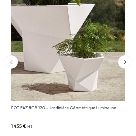
POT FAZ RGB 120 - Jardinière Géométrique Lumineuse
ULM P
Finit
1 435 €
515 
HT