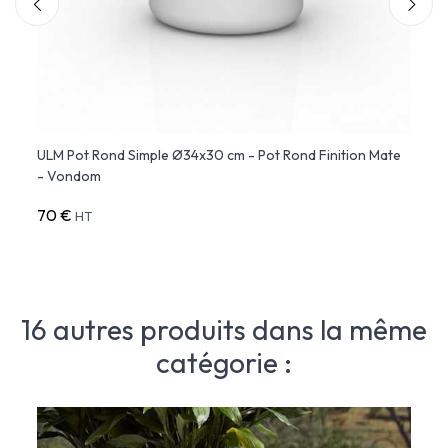
d
ULM Pot Rond Simple Ø34x30 cm - Pot Rond Finition Mate
ULM P
- Vondom
Finit
70 €
76 €
HT
16 autres produits dans la même
catégorie :