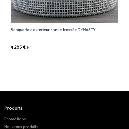
Banquette d'extérieur ronde tressée DYNASTY
DELTA
4 285 €
2 79
HT
Produits
Promotions
Nouveaux produits