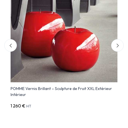
 -
POMME Vernis Brillant – Sculpture de Fruit XXL Extérieur
APPLE
Intérieur
cm av
1 260 €
7 20
HT