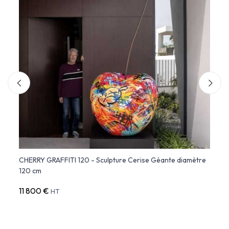
dom
CHERRY GRAFFITI 120 - Sculpture Cerise Géante diamètre
ADAN 
120 cm
Vond
11 800 €
420 
HT