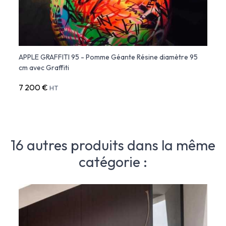
c
APPLE GRAFFITI 95 - Pomme Géante Résine diamètre 95
APPLE
cm avec Graffiti
diamè
7 200 €
4 88
HT
16 autres produits dans la même
catégorie :