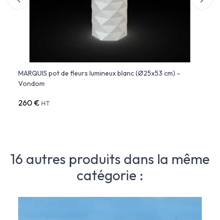
5x53
MARQUIS pot de fleurs lumineux blanc (Ø25x53 cm) -
MARQU
Vondom
cm) 
260 €
376 
HT
16 autres produits dans la même
catégorie :