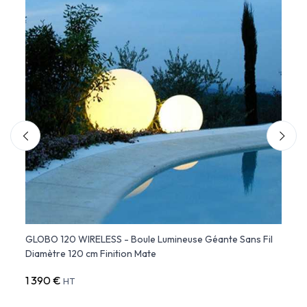
GLOBO 120 WIRELESS - Boule Lumineuse Géante Sans Fil
BUBBL
Diamètre 120 cm Finition Mate
cm) 
1 390 €
181 €
HT