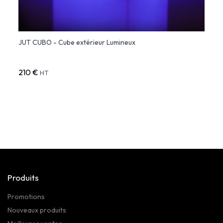
e
JUT CUBO - Cube extérieur Lumineux
GLOB
Suspe
210 €
430 
HT
Produits
Promotions
Nouveaux produits