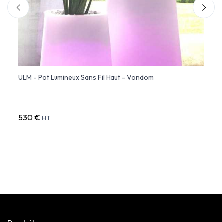
l
ULM - Pot Lumineux Sans Fil Haut - Vondom
MARQU
- Vo
530 €
279 
HT