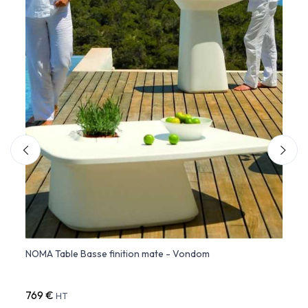
NOMA Table Basse finition mate - Vondom
NOMA 
769 €
908 
HT