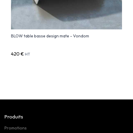
BLOW table basse design mate - Vondom
PAL t
420 €
749 
HT
Produits
Promotions