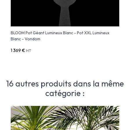
 -
BLOOM Pot Géant Lumineux Blanc - Pot XXL Lumineux
BLOOM
Blanc - Vondom
Lumin
1 369 €
1 487
HT
16 autres produits dans la même
catégorie :