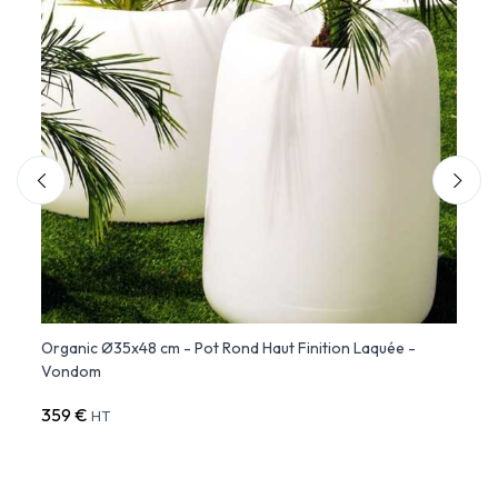
Organic Ø35x48 cm - Pot Rond Haut Finition Laquée -
POT S
Vondom
359 €
510 
HT