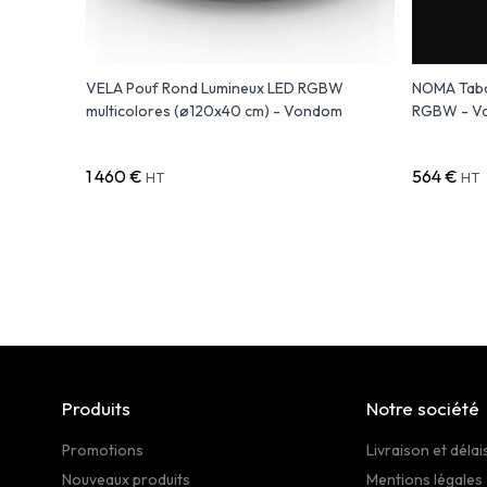
rieur
VELA Pouf Rond Lumineux LED RGBW
NOMA Tabo
multicolores (ø120x40 cm) - Vondom
RGBW - V
1 460 €
564 €
HT
HT
Produits
Notre société
Promotions
Livraison et délai
Nouveaux produits
Mentions légales