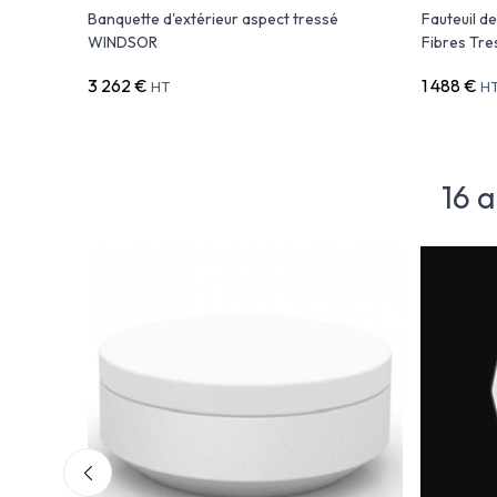
Banquette d'extérieur aspect tressé
Fauteuil d
WINDSOR
Fibres Tr
3 262 €
1 488 €
HT
H
16 