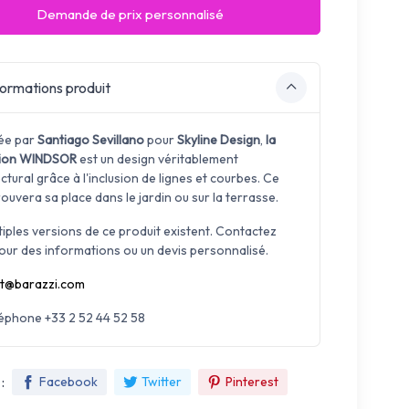
Demande de prix personnalisé
ormations produit
ée par
Santiago Sevillano
pour
Skyline Design
,
la
tion WINDSOR
est un design véritablement
ctural grâce à l'inclusion de lignes et courbes.
Ce
ouvera sa place dans le jardin ou sur la terrasse.
tiples versions de ce produit existent. Contactez
our des informations ou un devis personnalisé.
t@barazzi.com
léphone +33 2 52 44 52 58
:
Facebook
Twitter
Pinterest