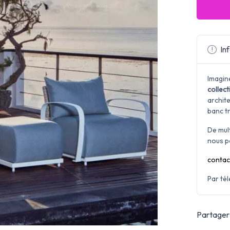
Inf
Imagin
collec
archite
banc tr
De mul
nous p
contac
Par té
Partager 