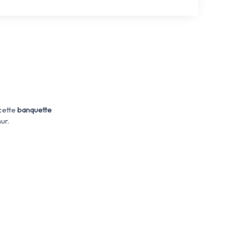
 cette
banquette
ur.