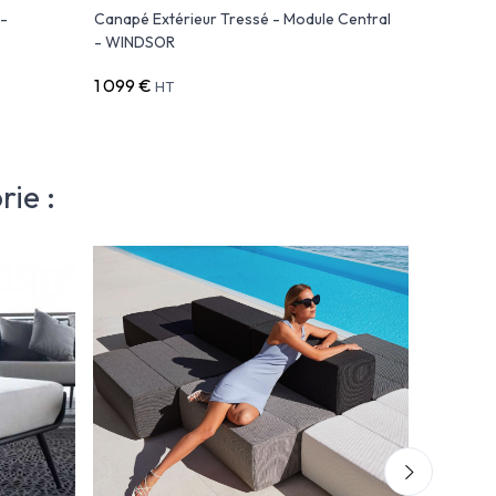
 -
Canapé Extérieur Tressé - Module Central
Canapé M
- WINDSOR
WINDSOR
1 099 €
1 229 €
HT
H
ie :