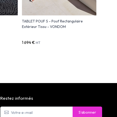
TABLET POUF S - Pouf Rectangulaire
VELA Pou
Extérieur Tissu - VONDOM
1 694 €
979 €
HT
HT
Restez informés
S’abonner