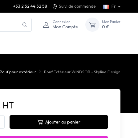
+33 2 52 44 52 58
Suivi de commande
Fr
Connexion
Mon Panier
Mon Compte
0 €
Pouf pour extérieur
Pouf Extérieur WINDSOR - Skyline Design
€ HT
Ajouter au panier