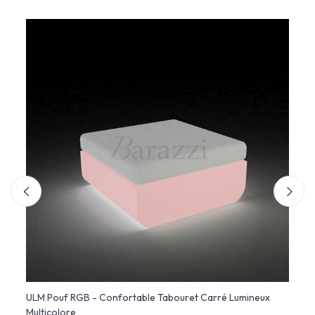
ULM Pouf RGB - Confortable Tabouret Carré Lumineux
NOMA 
Multicolore