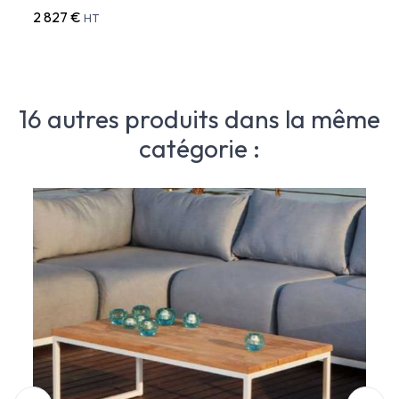
2 827 €
1 982
HT
16 autres produits dans la même
catégorie :