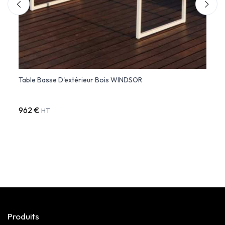
Table Basse D'extérieur Bois WINDSOR
FAZ T
extér
962 €
686 
HT
Produits