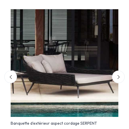
Banquette d'extérieur aspect cordage SERPENT
Canap