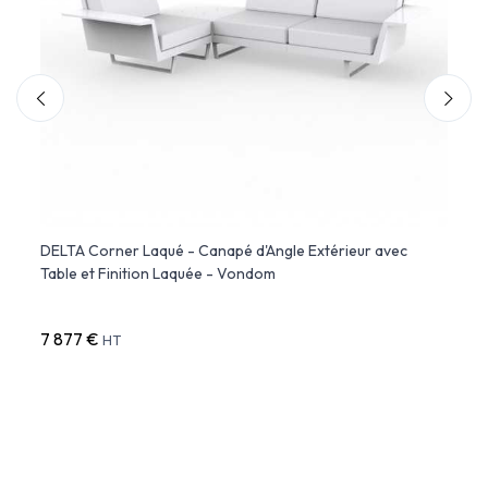
DELTA Corner Laqué - Canapé d'Angle Extérieur avec
Mérid
Table et Finition Laquée - Vondom
7 877 €
6 619
HT