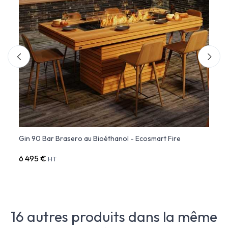
Gin 90 Bar Brasero au Bioéthanol - Ecosmart Fire
Gin 9
6 495 €
6 195
HT
16 autres produits dans la même