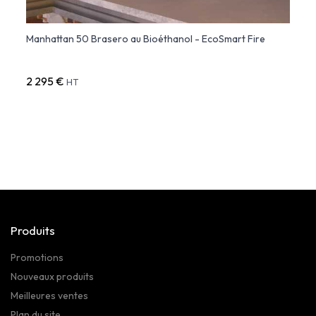
Fire
Manhattan 50 Brasero au Bioéthanol - EcoSmart Fire
Grate
2 295 €
1 495
HT
Produits
Promotions
Nouveaux produits
Meilleures ventes
Plan du site