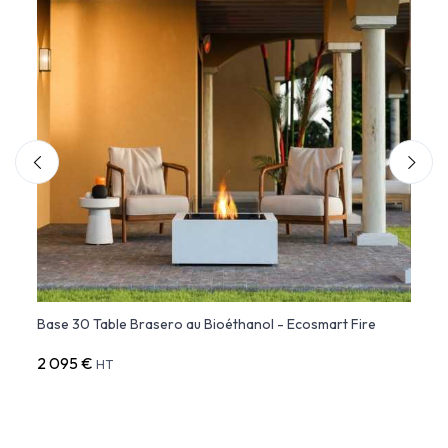
e
Base 30 Table Brasero au Bioéthanol - Ecosmart Fire
Base 
2 095 €
2 49
HT