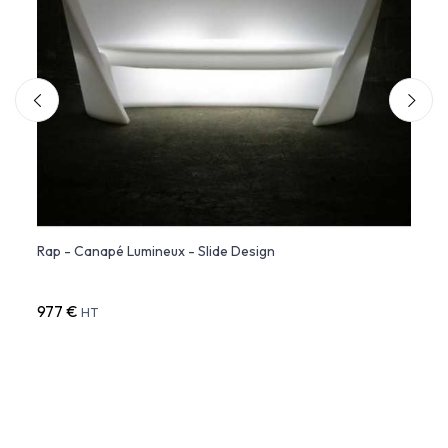
Rap - Canapé Lumineux - Slide Design
STONE
es
977 €
1 221
HT