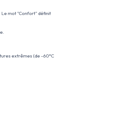
e mot "Confort" définit
e.
ratures extrêmes (de -60°C