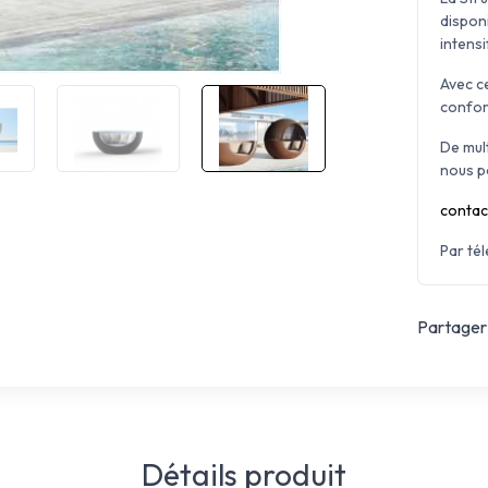
disponi
intensi
Avec ce
confor
De mul
nous p
contac
Par té
Partager 
Détails produit