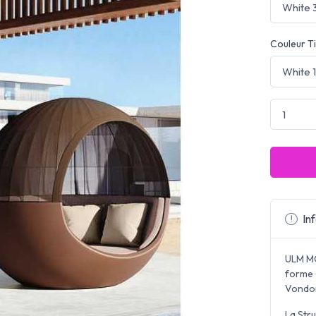
Couleur Ti
Inf
ULM MO
forme 
Vondo
La Str