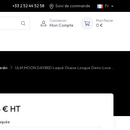
+33 2 52 44 52 58
Suivi de commande
Fr
Connexion
Mon Panier
Mon Compte
0 €
ardin
ULM MOON DAYBED Laqué Chaise Longue Demi-Lune...
8 € HT
aquée