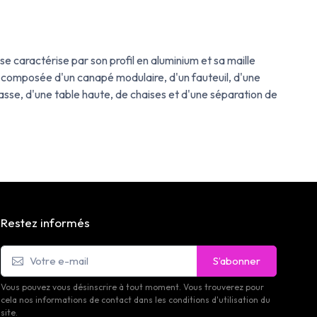
 caractérise par son profil en aluminium et sa maille
 composée d'un canapé modulaire, d'un fauteuil, d'une
asse, d'une table haute, de chaises et d'une séparation de
Restez informés
S’abonner
Vous pouvez vous désinscrire à tout moment. Vous trouverez pour
cela nos informations de contact dans les conditions d'utilisation du
site.