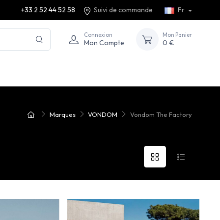
+33 2 52 44 52 58
Suivi de commande
Fr
Connexion
Mon Panier
Mon Compte
0 €
Marques
VONDOM
Vondom The Factory