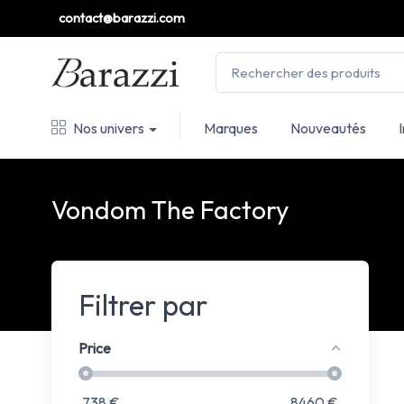
contact@barazzi.com
Nos univers
Marques
Nouveautés
Vondom The Factory
Filtrer par
Price
738
€
8460
€