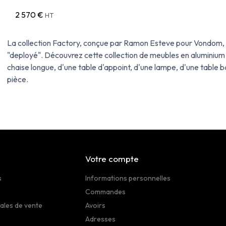
2 570 €
HT
La collection Factory, conçue par Ramon Esteve pour Vondom, se
"deployé". Découvrez cette collection de meubles en aluminium
chaise longue, d'une table d'appoint, d'une lampe, d'une table b
pièce.
Votre compte
s
Informations personnelles
Commandes
ales de vente
Avoirs
Adresses