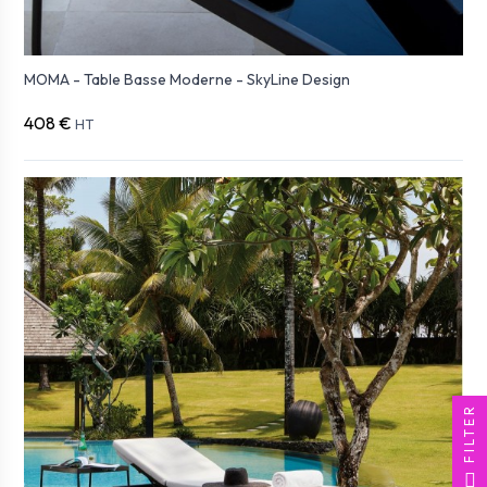
MOMA - Table Basse Moderne - SkyLine Design
408 €
HT
FILTER