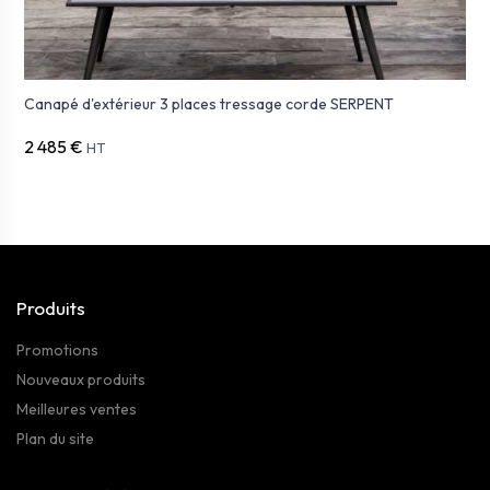
Canapé d'extérieur 3 places tressage corde SERPENT
2 485 €
HT
Produits
Promotions
Nouveaux produits
Meilleures ventes
Plan du site