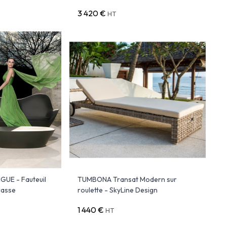
3 420 €
HT
GUE - Fauteuil
TUMBONA Transat Modern sur
rasse
roulette - SkyLine Design
1 440 €
HT