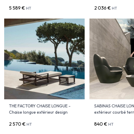
5 589 €
2 036 €
HT
HT
THE FACTORY CHAISE LONGUE -
SABINAS CHAISE LON
Chaise longue extérieur design
extérieur courbé ter
2 570 €
840 €
HT
HT