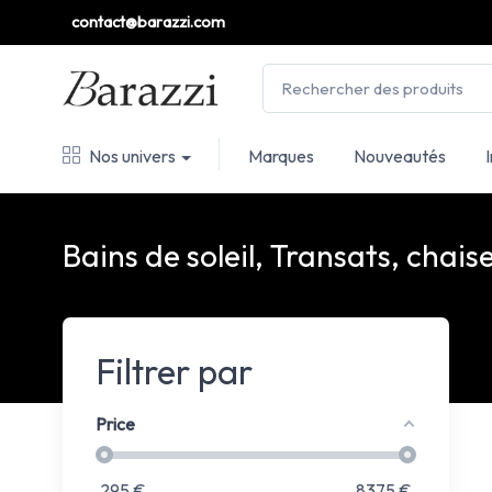
contact@barazzi.com
Nos univers
Marques
Nouveautés
Bains de soleil, Transats, chais
Filtrer par
Price
295
€
8375
€