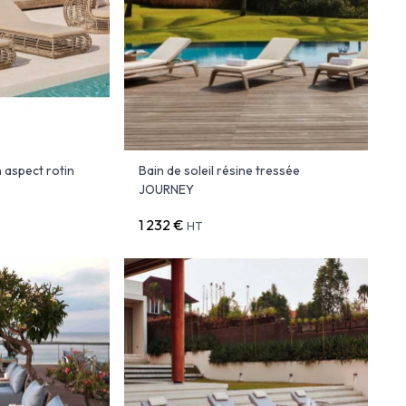
 aspect rotin
Bain de soleil résine tressée
JOURNEY
1 232 €
HT