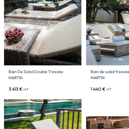
Bain De Soleil Double Tressée
Bain de soleil tressé
MARTIN
MARTIN
3 413 €
1 440 €
HT
HT