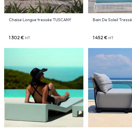
Chaise Longue tressée TUSCANY
Bain De Soleil Tres
1 302 €
1 452 €
HT
HT