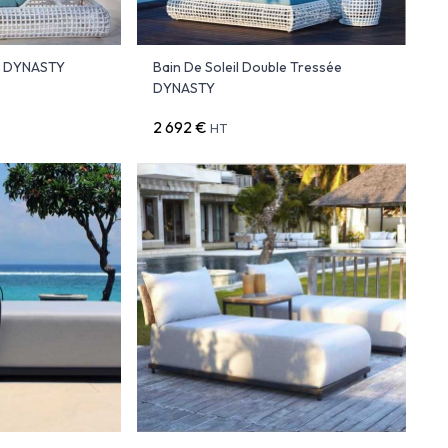
sé DYNASTY
Bain De Soleil Double Tressée
DYNASTY
2 692 €
HT