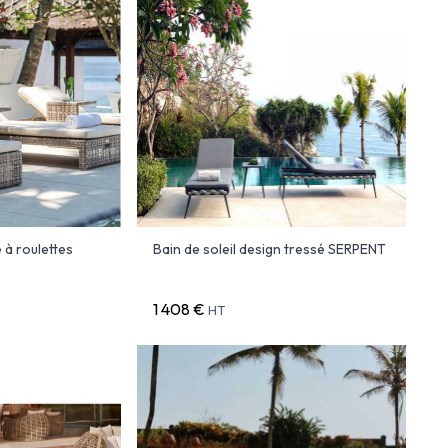
e à roulettes
Bain de soleil design tressé SERPENT
1 408 €
HT