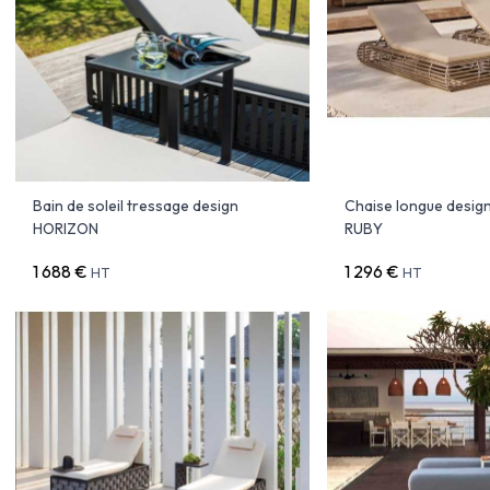
Bain de soleil tressage design
Chaise longue design
HORIZON
RUBY
1 688 €
1 296 €
HT
HT