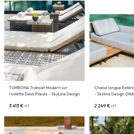
TUMBONA Transat Modern sur
Chaise longue Extéri
roulette Deux Places - SkyLine Design
- Skyline Design ON
3 413 €
2 249 €
HT
HT