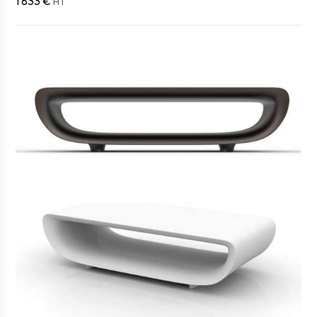
1 833 €
HT