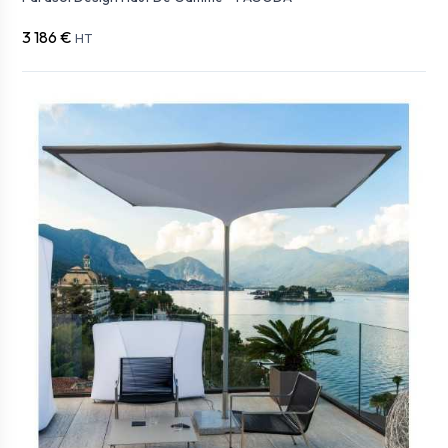
3 186 €
HT