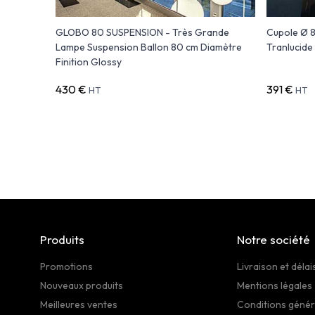
gn
GLOBO 80 SUSPENSION - Très Grande
Cupole Ø 
Lampe Suspension Ballon 80 cm Diamètre
Tranlucide
Finition Glossy
430 €
391 €
HT
HT
Produits
Notre société
Promotions
Livraison et délai
Nouveaux produits
Mentions légales
Meilleures ventes
Conditions génér