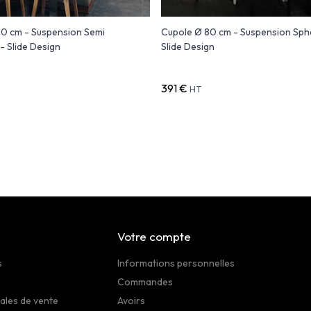
80 cm - Suspension Semi
Cupole Ø 80 cm - Suspension Sph
 - Slide Design
Slide Design
391 €
HT
Votre compte
s
Informations personnelles
Commandes
ales de vente
Avoirs