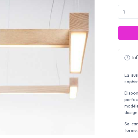
Inf
La
sus
sophis
Disponi
perfec
modèl
design
Sa car
forme.