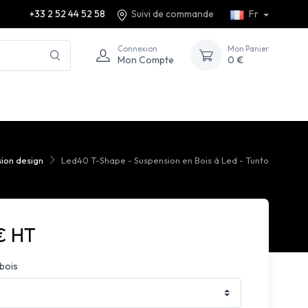
+33 2 52 44 52 58
Suivi de commande
Fr
Connexion
Mon Panier
Mon Compte
0 €
ion design
Led40 T-Shape - Suspension en Bois à Led - Tunto
€ HT
bois