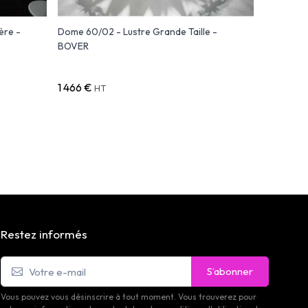
ère -
Dome 60/02 - Lustre Grande Taille -
BLN Ø80 c
BOVER
Design
1 466 €
764 €
HT
HT
Restez informés
S’abonner
Vous pouvez vous désinscrire à tout moment. Vous trouverez pour