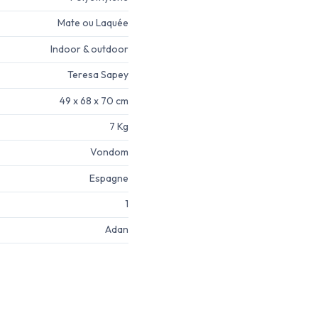
Mate ou Laquée
Indoor & outdoor
Teresa Sapey
49 x 68 x 70 cm
7 Kg
Vondom
Espagne
1
Adan