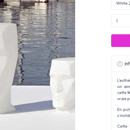
Inf
L'esth
on aim
cette
t
vraie p
En pol
s'insta
Cette 