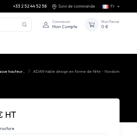
+33 2 52 44 52 58
Suivi de commande
Fr
Connexion
Mon Panier
Mon Compte
0 €
asse hauteur...
ADAN table design en forme de tête - Vondom
€ HT
tructure