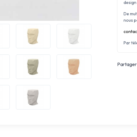
design 
De mul
nous p
contac
Par té
Partager 