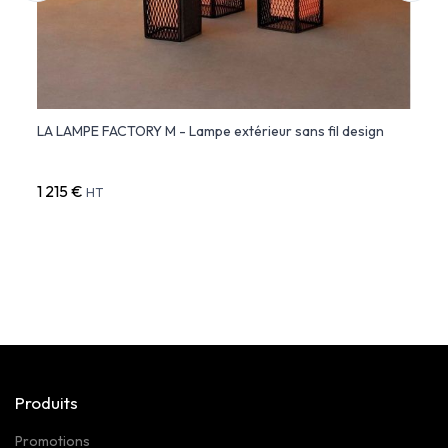
ø40)
LA LAMPE FACTORY M - Lampe extérieur sans fil design
BUBBL
Vond
1 215 €
229 
HT
Produits
Promotions