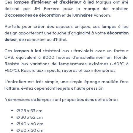
Ces
lampes d'intérieur et d'extérieur à led
Marquis ont été
dessiné par JM Ferrero pour la marque de mobilier,
d'
accessoires de décoration
et de
luminaires
Vondom.
Parfaits pour créer des espaces uniques, ces lampes à led
design apporteront une touche d'originalité à votre
décoration
de bar
, de restaurant ou d'hôtel.
Ces
lampes à led
résistent aux ultraviolets avec un facteur
UV8, équivalent à 8000 heures d'ensoleillement en Floride.
Résiste aux variations de températures extrêmes (-60ºC à
+80ºC). Résiste aux impacts, rayures et aux intempéries.
L'entretien est très simple, une simple éponge mouillée fera
l'affaire, évitez cependant les jets à haute pression.
4 dimensions de lampes sont proposées dans cette série :
Ø 25 x 53 cm
Ø 30 x 82 cm
Ø 40 x 60 cm
Ø 60 x 50 cm