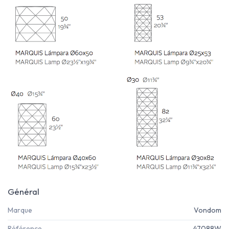
Général
Marque
Vondom
Référence
47088W