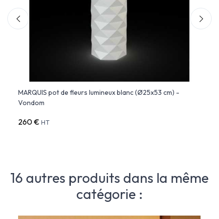
5x53
MARQUIS pot de fleurs lumineux blanc (Ø25x53 cm) -
MARQU
Vondom
cm) 
260 €
376 
HT
16 autres produits dans la même
catégorie :