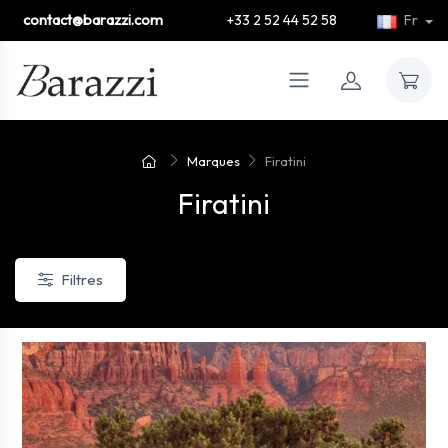
contact@barazzi.com
+33 2 52 44 52 58
Fr
Marques
Firatini
Firatini
Filtres