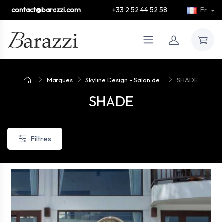
contact@barazzi.com
+33 2 52 44 52 58
Fr
Marques
Skyline Design - Salon de...
SHADE
SHADE
Filtres