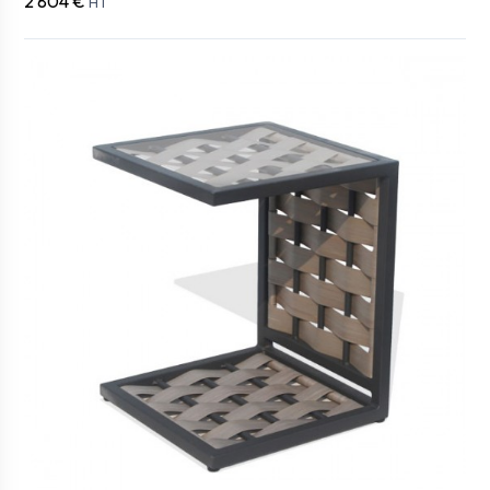
2 804 €
HT