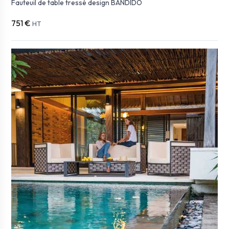
Fauteuil de table tressé design BANDIDO
751 €
HT