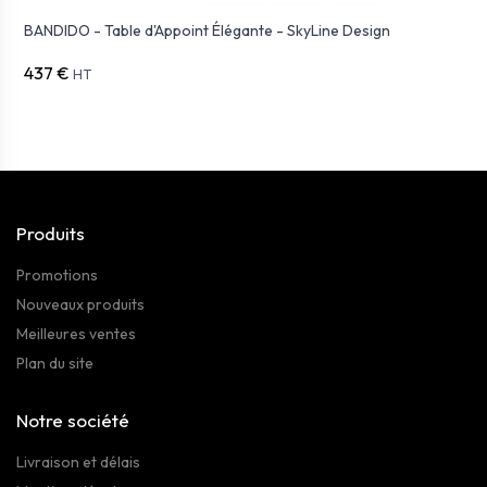
BANDIDO - Table d'Appoint Élégante - SkyLine Design
437 €
HT
Produits
Promotions
Nouveaux produits
Meilleures ventes
Plan du site
Notre société
Livraison et délais