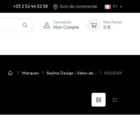
+33 2 52 44 52 58
Suivi de commande
Fr
Connexion
Mon Panier
Mon Compte
0 €
Marques
Skyline Design - Salon de...
HOLIDAY