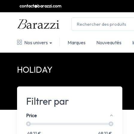
contact@barazzi.com
Nos univers
Marques
Nouveautés
HOLIDAY
Filtrer par
Price
4821
€
4821
€