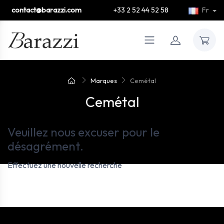
contact@barazzi.com
+33 2 52 44 52 58
Fr
Marques
Cemétal
Cemétal
Veuillez nous excuser pour le
désagrément.
Effectuez une nouvelle recherche