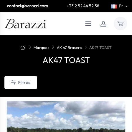
contact@barazzi.com
+33 2 52 44 52 58
Fr
Marques
AK 47 Brasero
AK47 TOAST
AK47 TOAST
Filtres