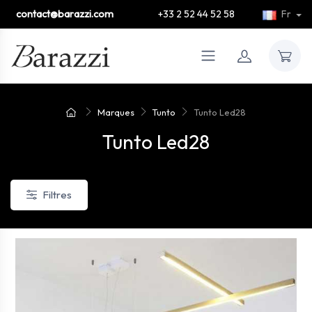
contact@barazzi.com
+33 2 52 44 52 58
Fr
Marques
Tunto
Tunto Led28
Tunto Led28
Filtres