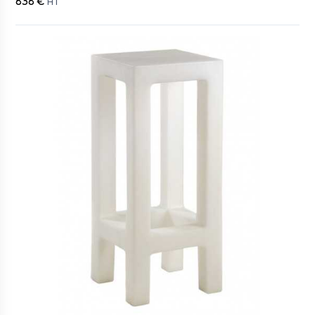
838 €
HT