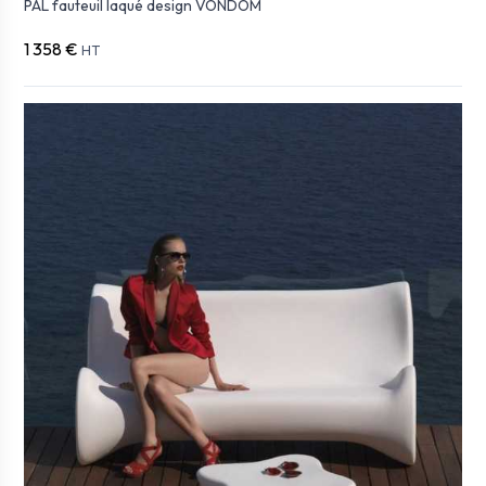
PAL fauteuil laqué design VONDOM
1 358 €
HT