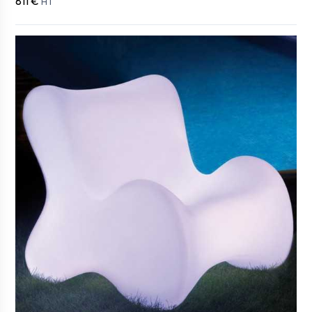
811 €
HT