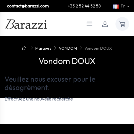
contact@barazzi.com
+33 2 52 44 52 58
Fr
Marques
VONDOM
Vondom DOUX
Vondom DOUX
Veuillez nous excuser pour le
désagrément.
Effectuez une nouvelle recherche